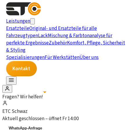
Leistungen
Ersatzteile
Original- und Ersatzteile für alle
Fahrzeugtypen
Lack
Mischung & Farbtonanalyse für
perfekte Ergebnisse
Zubehör
Komfort, Pflege, Sicherheit
& Styling
Spezialisierungen
Für Werkstätten
Über uns
Kontakt
Fragen? Wir helfen!
ETC Schwaz
Aktuell geschlossen – öffnet Fr 14:00
WhatsApp-Anfrage